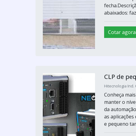
fecha.Descriç
abaixados: fa
Cotar agora
CLP de pe
Hitecnologia Ind.
Conheça mais 
manter o níve
da automação
as aplicações
e pequeno tam