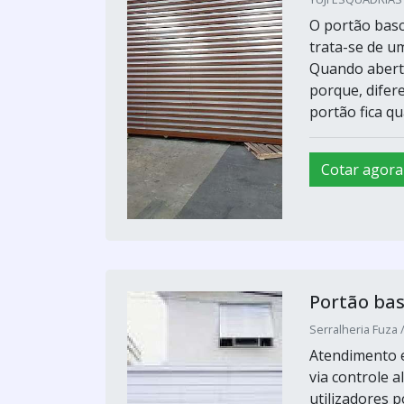
O portão basc
trata-se de u
Quando aberto
porque, difer
portão fica qu
Cotar agora
Portão ba
Serralheria Fuza 
Atendimento e
via controle a
utilizadores p