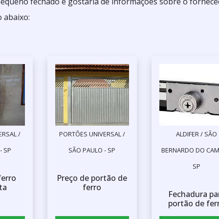
pequeno fechado e gostaria de informações sobre o fornec
 abaixo:
RSAL /
PORTÕES UNIVERSAL /
ALDIFER / SÃO
- SP
SÃO PAULO - SP
BERNARDO DO CAM
SP
ferro
Preço de portão de
ta
ferro
Fechadura pa
portão de fer