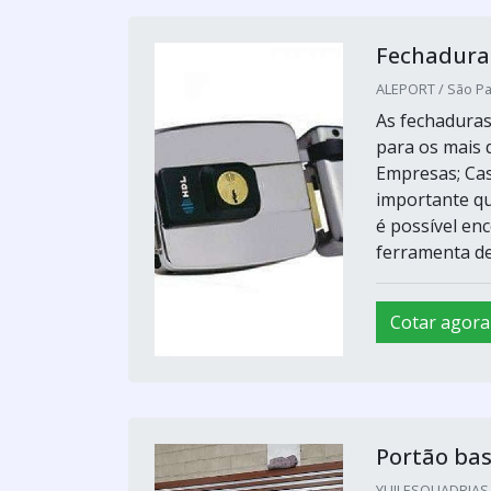
Fechaduras
ALEPORT / São Pa
As fechaduras
para os mais 
Empresas; Casa
importante qu
é possível en
ferramenta de.
Cotar agora
Portão ba
YUJI ESQUADRIAS 