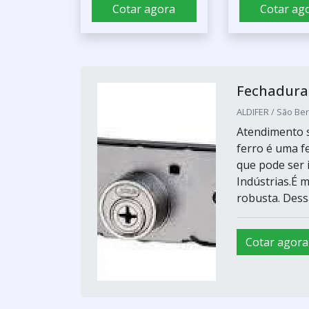
Cotar agora
Cotar ag
Fechadura 
ALDIFER / São Be
Atendimento 
ferro é uma f
que pode ser i
Indústrias.É 
robusta. Dessa
Cotar agora