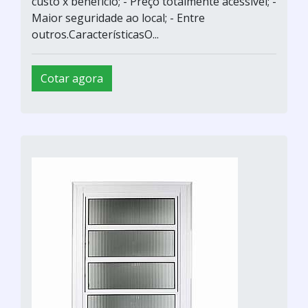
custo x benefício; - Preço totalmente acessível; -
Maior seguridade ao local; - Entre
outros.CaracterísticasO...
Cotar agora