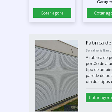
Garage
Cotar agora
Cotar ag
Fábrica de
Serralheria Barro
A fábrica de 
portão de al
tipo de ambie
parede de out
um dos tipos d
Cotar agora