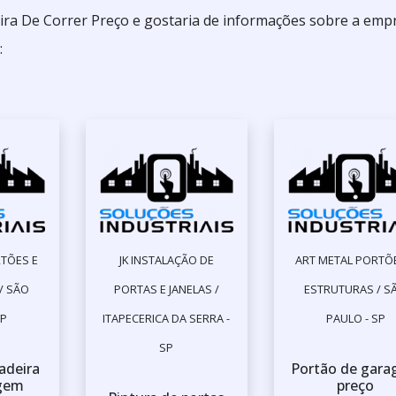
ira De Correr Preço e gostaria de informações sobre a emp
:
TÕES E
JK INSTALAÇÃO DE
ART METAL PORTÕ
/ SÃO
PORTAS E JANELAS /
ESTRUTURAS / S
SP
ITAPECERICA DA SERRA -
PAULO - SP
SP
adeira
Portão de gar
agem
preço