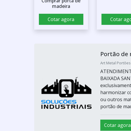
Comprar porta de
madeira
Cotar agora
Cotar ag
Portão de
Art Metal Portões
ATENDIMENTO
BAIXADA SANTI
exclusivament
harmonizar co
ou outros mate
portão de made
Cotar agora