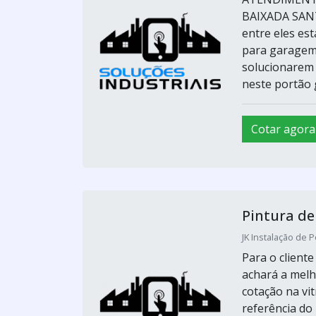
BAIXADA SANTI
entre eles es
para garagem 
solucionarem 
neste portão g
Cotar agora
Pintura de
JK Instalação de P
Para o client
achará a melh
cotação na vi
referência 