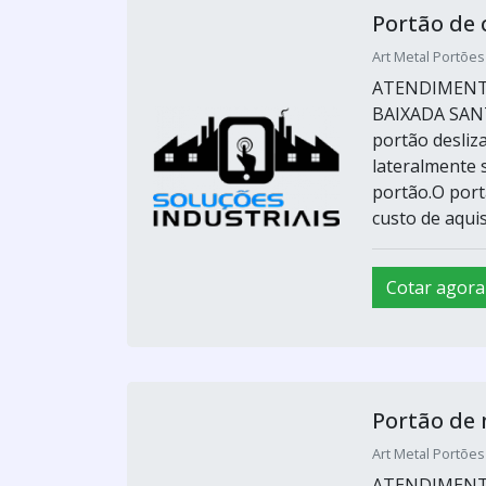
Portão de 
Art Metal Portões
ATENDIMENTO
BAIXADA SANT
portão desliz
lateralmente 
portão.O port
custo de aquisi
Cotar agora
Portão de
Art Metal Portões
ATENDIMENTO