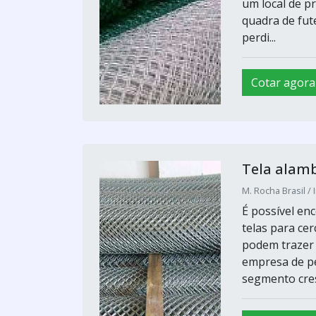
um local de p
quadra de fut
perdi...
Cotar agora
Tela alam
M. Rocha Brasil / 
É possível enc
telas para ce
podem trazer 
empresa de pe
segmento cresc