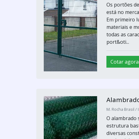
Os portões de
está no merca
Em primeiro l
materiais e m
todas as cara
port&oti...
Cotar agora
Alambrado
M. Rocha Brasil / 
O alambrado s
estrutura bas
diversas cons