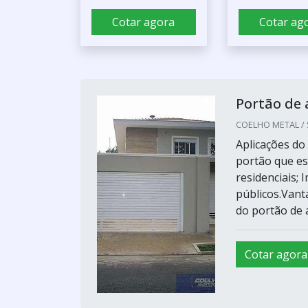
Cotar agora
Cotar ag
Portão de
COELHO METAL / S
Aplicações do
portão que es
residenciais; 
públicos.Vant
do portão de a
Cotar agora