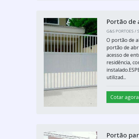
Portão de
G&S PORTOES / S
O portão de a
portão de abr
acesso de ent
residência, c
instalado.ES
utilizad...
Cotar agora
Portão pa