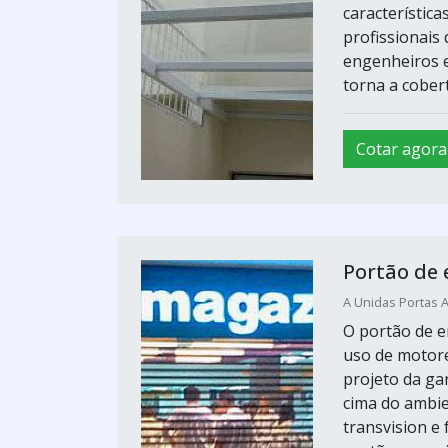
característica
profissionais 
engenheiros e
torna a cobert
Cotar agora
Portão de
A Unidas Portas 
O portão de 
uso de motore
projeto da ga
cima do ambie
transvision e