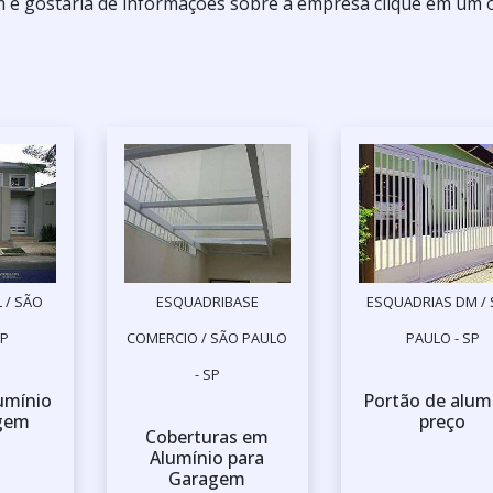
 e gostaria de informações sobre a empresa clique em um 
 / SÃO
ESQUADRIBASE
ESQUADRIAS DM /
SP
COMERCIO / SÃO PAULO
PAULO - SP
- SP
umínio
Portão de alum
agem
preço
Coberturas em
Alumínio para
Garagem